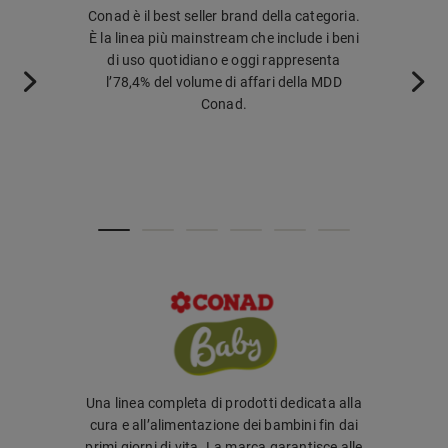
Conad è il best seller brand della categoria.
Con le sue 4
È la linea più mainstream che include i beni
regioni ital
di uso quotidiano e oggi rappresenta
delle produzi
l’78,4% del volume di affari della MDD
da produ
Conad.
tradizione e
sviluppato 
fatturato, 
Una linea completa di prodotti dedicata alla
Una linea di
cura e all’alimentazione dei bambini fin dai
che amano pre
primi giorni di vita. La marca garantisce alle
corpo in mod