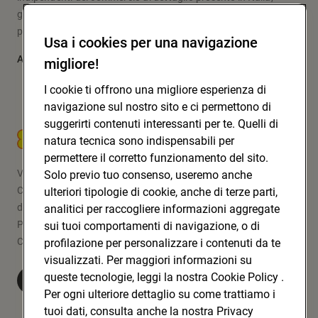
grazie a un modello originale d’impresa e fare la spesa che
pone al centro le persone: i soci, i clienti, la comunità.
Usa i cookies per una navigazione
Approfondisci
migliore!
I cookie ti offrono una migliore esperienza di
navigazione sul nostro sito e ci permettono di
suggerirti contenuti interessanti per te. Quelli di
CONAD SOC. COOP.
natura tecnica sono indispensabili per
permettere il corretto funzionamento del sito.
Via Michelino, 59 | 40127 BOLOGNA
Solo previo tuo consenso, useremo anche
Codice Fiscale e Registro Imprese
ulteriori tipologie di cookie, anche di terze parti,
di Bologna 00865960157
analitici per raccogliere informazioni aggregate
PARTITA IVA 03320960374
sui tuoi comportamenti di navigazione, o di
CONAD SOC. COOP.
profilazione per personalizzare i contenuti da te
visualizzati. Per maggiori informazioni su
queste tecnologie, leggi la nostra Cookie Policy .
Visita Conad.it
Per ogni ulteriore dettaglio su come trattiamo i
tuoi dati, consulta anche la nostra Privacy