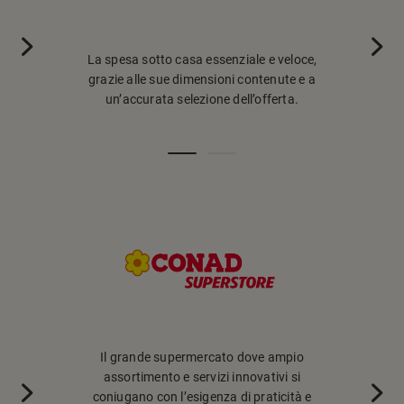
La spesa sotto casa essenziale e veloce,
La sintesi p
grazie alle sue dimensioni contenute e a
assortimento
un’accurata selezione dell’offerta.
dove f
Il grande supermercato dove ampio
La nuova g
assortimento e servizi innovativi si
sposa il conc
coniugano con l’esigenza di praticità e
di riferiment