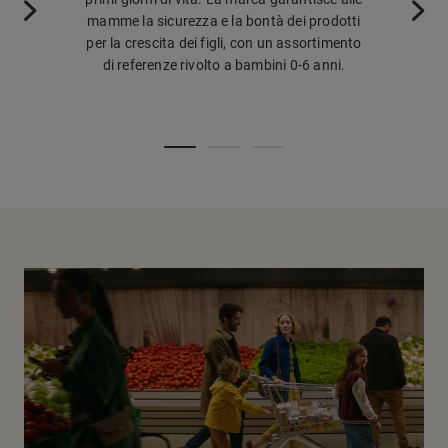
mamme la sicurezza e la bontà dei prodotti
essenziale 
per la crescita dei figli, con un assortimento
combina gli e
di referenze rivolto a bambini 0-6 anni.
una formul
trattam