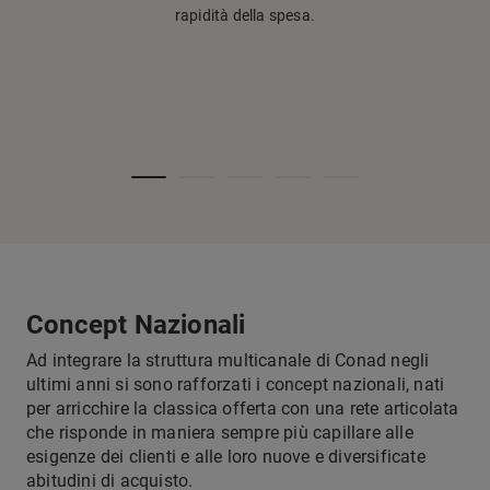
rapidità della spesa.
per valorizza
format capac
suoi bisog
acquisto inn
Concept Nazionali
Ad integrare la struttura multicanale di Conad negli
ultimi anni si sono rafforzati i concept nazionali, nati
per arricchire la classica offerta con una rete articolata
che risponde in maniera sempre più capillare alle
esigenze dei clienti e alle loro nuove e diversificate
abitudini di acquisto.