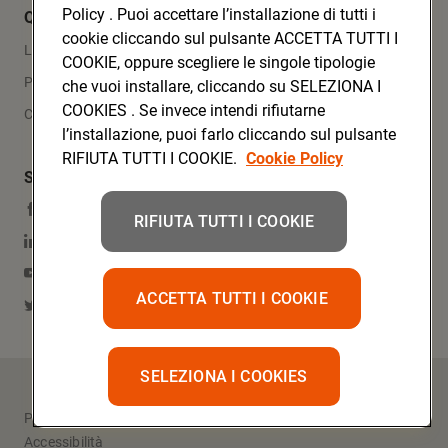
Policy . Puoi accettare l’installazione di tutti i
Quicklinks
cookie cliccando sul pulsante ACCETTA TUTTI I
Lavora con noi
COOKIE, oppure scegliere le singole tipologie
Press Area
che vuoi installare, cliccando su SELEZIONA I
COOKIES . Se invece intendi rifiutarne
Contatti
l’installazione, puoi farlo cliccando sul pulsante
RIFIUTA TUTTI I COOKIE.
Cookie Policy
Social Media
Facebook
RIFIUTA TUTTI I COOKIE
Linkedin
YouTube
ACCETTA TUTTI I COOKIE
Twitter
SELEZIONA I COOKIES
Copyright @ Conad 2023
Privacy
Cookie
Impostazioni dei Cookie
Accessibilità